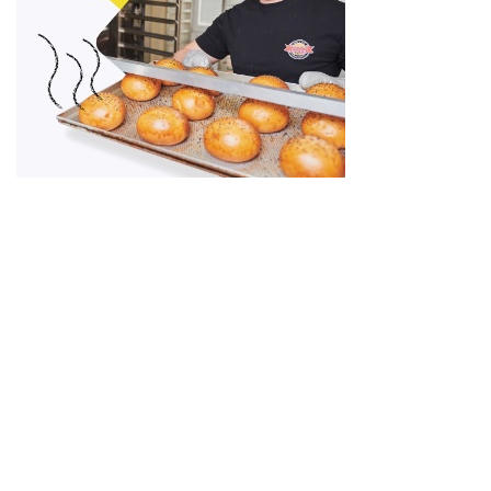
DigitálníŘešení.cz – Recenze služeb a nástrojů
Jsme nezávislý portál, který porovnává moderní služby a
nástroje, které usnadňují práci firmám, živnostníkům i osobám,
co nepodnikají.
Upozorňujeme na klady a zápory jednotlivých služeb, tak